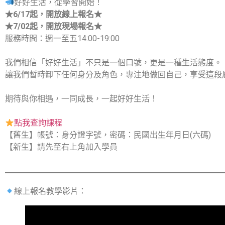
好好生活，從學習開始！
★6/17起，開放線上報名★
★7/02起，開放現場報名★
服務時間：週一至五14:00-19:00
我們相信「好好生活」不只是一個口號，更是一種生活態度。
讓我們暫時卸下任何身分及角色，專注地做回自己，享受這段
期待與你相遇，一同成長，一起好好生活！
點我查詢課程
【舊生】帳號：身分證字號，密碼：民國出生年月日(六碼)
【新生】請先至右上角加入學員
線上報名教學影片：