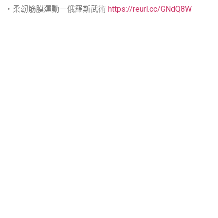
・柔韌筋膜運動－俄羅斯武術
https://reurl.cc/GNdQ8W
・楊家老架式太極拳-晚上班
https://reurl.cc/GNo20A
​- – – – – – – – – – -​
現在加入還來得及，一起為生活加點色彩，讓今年秋天
變得不一樣！趕快報名吧~~錯過要再等半年喔!!!