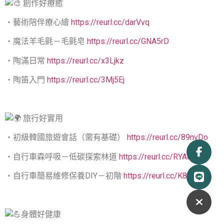
創作好療癒
・藝術陪伴療心繪
https://reurl.cc/darVvq
・魔法羊毛氈－毛氈皂
https://reurl.cc/GNA5rD
・陶滿日常
https://reurl.cc/x3Ljkz
・陶笛入門
https://reurl.cc/3Mj5Ej
旅行好實用
・初級韓國旅遊會話（需有基礎）
https://reurl.cc/89nvDo
・自行車森呼吸－低碳探索林道
https://reurl.cc/RYAooe
・自行車簡易維修保養DIY－初階
https://reurl.cc/K8ZoRn
身體好健康