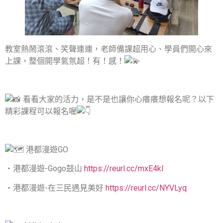
教室熱鬧滾滾、笑聲連連，老師備課超用心、學員們開心來
上課，整個開學氣氛超！有！感！
看
看大家的活力，是不是也讓你心癢癢想報名呢？以下
精彩課程可以報名喔
港都漫遊GO
・港都漫遊-Gogo鼓山
https://reurl.cc/mxE4kl
・港都漫遊-在三民遇見美好
https://reurl.cc/NYVLyq