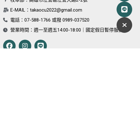
E-MAIL：
takaocu2022@gmail.com
電話：07-588-1766 或撥 0989-037520
營業時間：週一至週五14:00-18:00｜國定假日暫停服務
Google Map
火車
搭乘區間車至「左營舊城火車站或內惟車站」下車，步行約15-18
分鐘。或轉乘YouBike至海青工商站約5-6分鐘。
公車
在海青工商站下車：
38A、38B、38C、73、205中華幹線、217A、217D(高應大發
車)、217E(大華里發車)、218A內惟幹線、218B內惟幹線(繞駛合